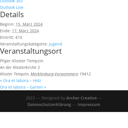
Outlook 365
Outlook Live
Details
Beginn:
15. März 2024
Ende:
17. März 2024
Eintritt:
€10
Veranstaltungskategorie:
Jugend
Veranstaltungsort
Pilger-Kloster Tempzin
An der Klosterkirche 3
Kloster Tempzin
,
Mecklenburg-Vorpommern
19412
«
Ora et labora – Holz
Ora et labora – Garten
»
2023 --- Designed by
Archer Creative
---
Datenschutzerklärung
---
Impressum